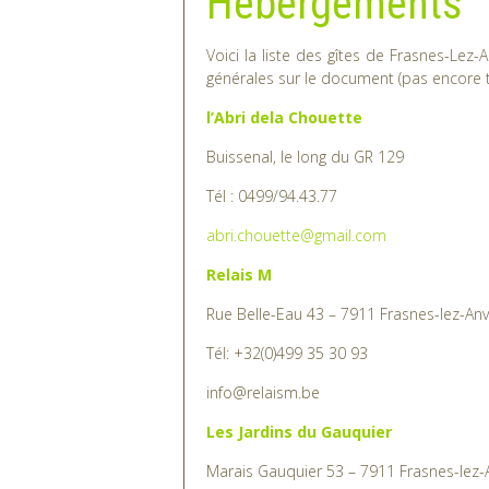
Voici la liste des gîtes de Frasnes-Lez
générales sur le document (pas encore t
l’Abri dela Chouette
Buissenal, le long du GR 129
Tél : 0499/94.43.77
abri.chouette@gmail.com
Relais M
Rue Belle-Eau 43 – 7911 Frasnes-lez-Anv
Tél: +32(0)499 35 30 93
info@relaism.be
Les Jardins du Gauquier
Marais Gauquier 53 – 7911 Frasnes-lez-
Tél: +32(0)474 722 798