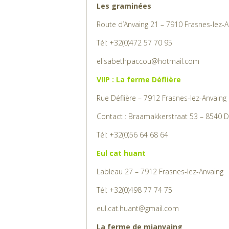
Route d’Anvaing 21 – 7910 Frasnes-lez-A
Tél: +32(0)472 57 70 95
elisabethpaccou@hotmail.com
VIIP : La ferme Déflière
Rue Déflière – 7912 Frasnes-lez-Anvaing
Contact : Braamakkerstraat 53 – 8540 De
Tél: +32(0)56 64 68 64
Eul cat huant
Lableau 27 – 7912 Frasnes-lez-Anvaing
Tél: +32(0)498 77 74 75
eul.cat.huant@gmail.com
La ferme de mianvaing