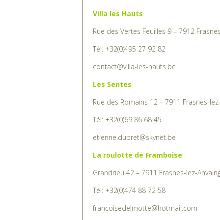
Rue des Vertes Feuilles 9 – 7912 Frasne
Tél: +32(0)495 27 92 82
contact@villa-les-hauts.be
Les Sentes
Rue des Romains 12 – 7911 Frasnes-lez
Tél: +32(0)69 86 68 45
etienne.dupret@skynet.be
La roulotte de Framboise
Grandrieu 42 – 7911 Frasnes-lez-Anvain
Tél: +32(0)474 88 72 58
francoisedelmotte@hotmail.com
Les graminées