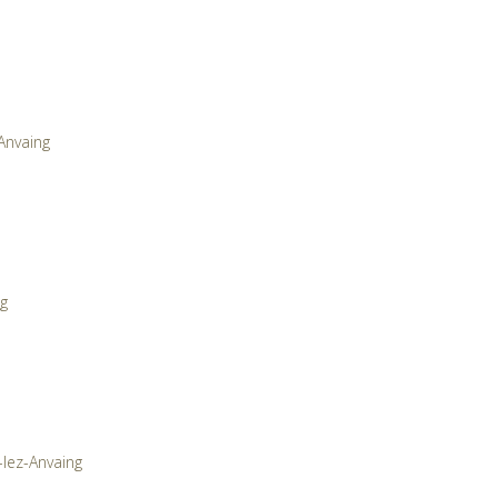
Anvaing
ng
lez-Anvaing