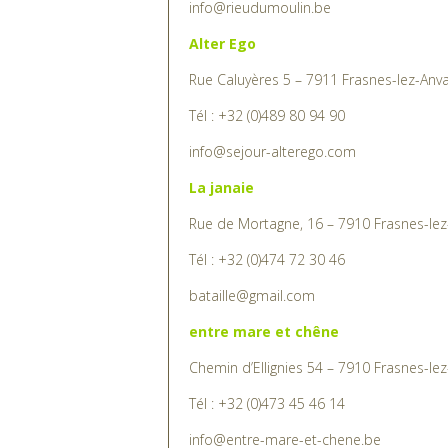
Alter Ego
Rue Caluyères 5 – 7911 Frasnes-lez-Anv
Tél : +32 (0)489 80 94 90
info@sejour-alterego.com
La janaie
Rue de Mortagne, 16 – 7910 Frasnes-lez
Tél : +32 (0)474 72 30 46
bataille@gmail.com
entre mare et chêne
Chemin d’Ellignies 54 – 7910 Frasnes-le
Tél : +32 (0)473 45 46 14
info@entre-mare-et-chene.be
Villa les Hauts