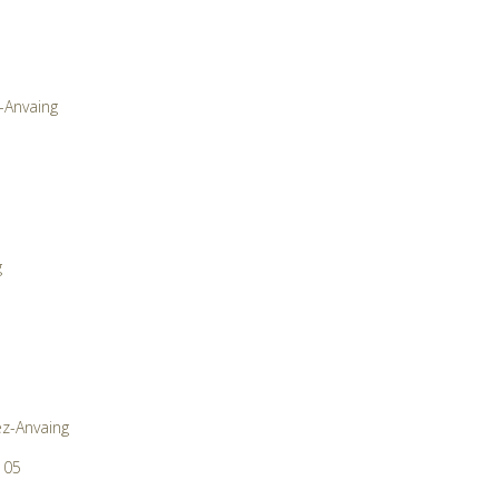
-Anvaing
g
ez-Anvaing
 05