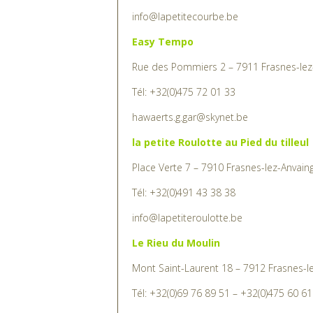
Easy Tempo
Rue des Pommiers 2 – 7911 Frasnes-lez
Tél: +32(0)475 72 01 33
hawaerts.g.gar@skynet.be
la petite Roulotte au Pied du tilleul
Place Verte 7 – 7910 Frasnes-lez-Anvain
Tél: +32(0)491 43 38 38
info@lapetiteroulotte.be
Le Rieu du Moulin
Mont Saint-Laurent 18 – 7912 Frasnes-l
Tél: +32(0)69 76 89 51 – +32(0)475 60 61
info@rieudumoulin.be