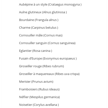
Aubépine à un style (Crataegus monogyna )
Aulne glutineux (Alnus glutinosa )
Bourdaine (Frangula alnus )
Charme (Carpinus betulus )
Cornouiller mâle (Cornus mas)
Cornouiller sanguin (Cornus sanguinea)
Eglantier (Rosa canina )
Fusain d’Europe (Evonymus europaeus )
Groseiller rouge (Ribes rubrum)
Groseiller à maquereaux (Ribes uva crispa)
Merisier (Prunus avium)
Framboisiers (Rubus ideaus)
Néflier (Mespilus germanica)
Noisetier (Corylus avellana )