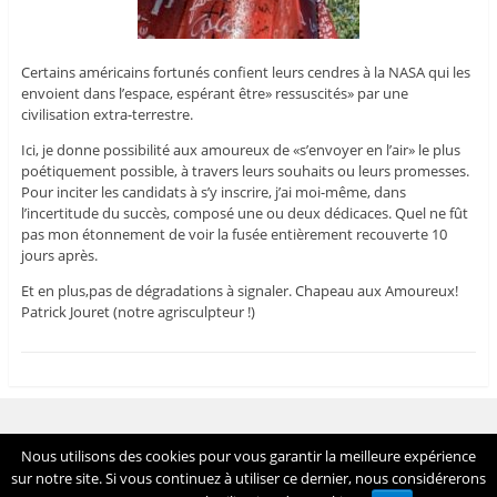
Certains américains fortunés confient leurs cendres à la NASA qui les
envoient dans l’espace, espérant être» ressuscités» par une
civilisation extra-terrestre.
Ici, je donne possibilité aux amoureux de «s’envoyer en l’air» le plus
poétiquement possible, à travers leurs souhaits ou leurs promesses.
Pour inciter les candidats à s’y inscrire, j’ai moi-même, dans
l’incertitude du succès, composé une ou deux dédicaces. Quel ne fût
pas mon étonnement de voir la fusée entièrement recouverte 10
jours après.
Et en plus,pas de dégradations à signaler. Chapeau aux Amoureux!
Patrick Jouret (notre agrisculpteur !)
Voir tout le site
Nous utilisons des cookies pour vous garantir la meilleure expérience
Fièrement propulsé par WordPress
sur notre site. Si vous continuez à utiliser ce dernier, nous considérerons